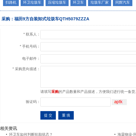
扫路机
环卫垃圾车
压缩垃圾车
环卫车
垃圾车厂家
同辉汽车
采购：福田9方自装卸式垃圾车QTH5079ZZZA
*
联系人：
*
手机号码：
电子邮件：
*
采购意向描述：
请填写
采购
的产品数量和产品描述，方便我们进行统一备货
验证码：
相关资讯
环卫车如何判断轮胎状态？
海霖物业-