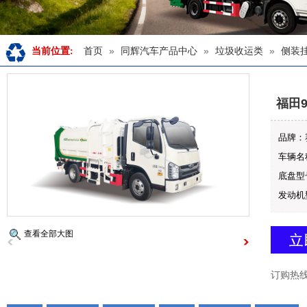
首页
»
同辉汽车产品中心
»
垃圾收运类
»
侧装
当前位置:
福田9
品牌：
车辆名称
底盘型号
发动机型
查看全部大图
订购热