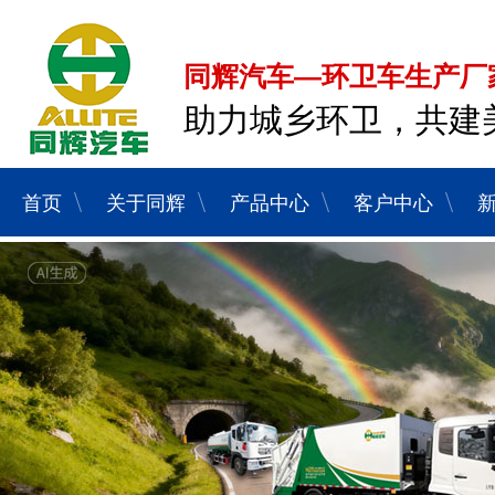
同辉汽车—环卫车生产厂
助力城乡环卫，共建
首页
关于同辉
产品中心
客户中心