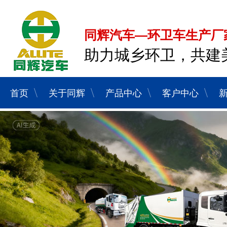
同辉汽车—环卫车生产厂
助力城乡环卫，共建
首页
关于同辉
产品中心
客户中心