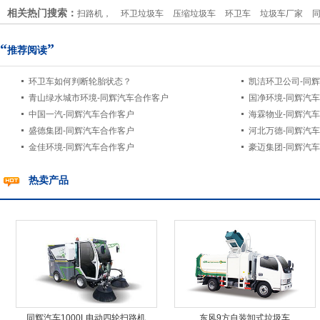
相关热门搜索：
扫路机，
环卫垃圾车
压缩垃圾车
环卫车
垃圾车厂家
“
”
推荐阅读
环卫车如何判断轮胎状态？
凯洁环卫公司-同
青山绿水城市环境-同辉汽车合作客户
国净环境-同辉汽
中国一汽-同辉汽车合作客户
海霖物业-同辉汽
盛德集团-同辉汽车合作客户
河北万德-同辉汽
金佳环境-同辉汽车合作客户
豪迈集团-同辉汽
热卖产品
同辉汽车1000L电动四轮扫路机
东风9方自装卸式垃圾车