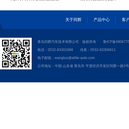
QTH1031E
QTH5076ZZZA
关于同辉
产品中心
客
青岛同辉汽车技术有限公司 版权所有
鲁ICP备090677
电话：0532-83301888 传真：0532-83306811
电子邮箱：wangluo@allite-auto.com
公司地址：中国·山东省 青岛市·平度经济开发区同辉一路3号